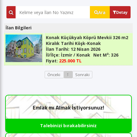
Ara
Detay
İlan Bilgileri
Konak Küçükyalı Köprü Mevkii 326 m2
Kiralık Tarihi Köşk-Konak
İlan Tarihi:
12 Nisan 2026
İl/İlçe:
İzmir / Konak
Net M²:
326
Fiyat:
225.000 TL
Önceki
1
Sonraki
Emlak mı Almak İstiyorsunuz!
Talebinizi bırakabilirsiniz