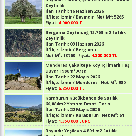
Zeytinlik
İlan Tarihi:
16 Haziran 2026
İl/İlçe:
İzmir / Bayındır
Net M²:
5265
Fiyat:
4.000.000 TL
Bergama Zeytindağ 13.763 m2 Satılık
Zeytinlik
İlan Tarihi:
09 Haziran 2026
İl/İlçe:
İzmir / Bergama
Net M²:
13763
Fiyat:
4.300.000 TL
Menderes Çakaltepe Köy İçi imarlı Taş
Duvarlı 980m² Arsa
İlan Tarihi:
22 Mayıs 2026
İl/İlçe:
İzmir / Menderes
Net M²:
980
Fiyat:
6.250.000 TL
Karaburun Küçükbahçe de Satılık
60,884m2 Yatırım Fırsatı Tarla
İlan Tarihi:
22 Mayıs 2026
İl/İlçe:
İzmir / Karaburun
Net M²:
61
Fiyat:
1.350.000 EURO
Bayındır Yeşilova 4.891 m2 Satılık