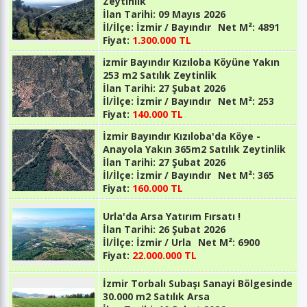
Zeytinlik
İlan Tarihi:
09 Mayıs 2026
İl/İlçe:
İzmir / Bayındır
Net M²:
4891
Fiyat:
1.300.000 TL
izmir Bayındır Kızıloba Köyüne Yakın
253 m2 Satılık Zeytinlik
İlan Tarihi:
27 Şubat 2026
İl/İlçe:
İzmir / Bayındır
Net M²:
253
Fiyat:
140.000 TL
İzmir Bayındır Kızıloba'da Köye -
Anayola Yakın 365m2 Satılık Zeytinlik
İlan Tarihi:
27 Şubat 2026
İl/İlçe:
İzmir / Bayındır
Net M²:
365
Fiyat:
160.000 TL
Urla'da Arsa Yatırım Fırsatı !
İlan Tarihi:
26 Şubat 2026
İl/İlçe:
İzmir / Urla
Net M²:
6900
Fiyat:
22.000.000 TL
İzmir Torbalı Subaşı Sanayi Bölgesinde
30.000 m2 Satılık Arsa