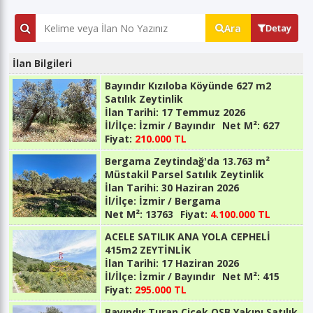
Ara
Detay
İlan Bilgileri
Bayındır Kızıloba Köyünde 627 m2
Satılık Zeytinlik
İlan Tarihi:
17 Temmuz 2026
İl/İlçe:
İzmir / Bayındır
Net M²:
627
Fiyat:
210.000 TL
Bergama Zeytindağ'da 13.763 m²
Müstakil Parsel Satılık Zeytinlik
İlan Tarihi:
30 Haziran 2026
İl/İlçe:
İzmir / Bergama
Net M²:
13763
Fiyat:
4.100.000 TL
ACELE SATILIK ANA YOLA CEPHELİ
415m2 ZEYTİNLİK
İlan Tarihi:
17 Haziran 2026
İl/İlçe:
İzmir / Bayındır
Net M²:
415
Fiyat:
295.000 TL
Bayındır Turan Çiçek OSB Yakını Satılık