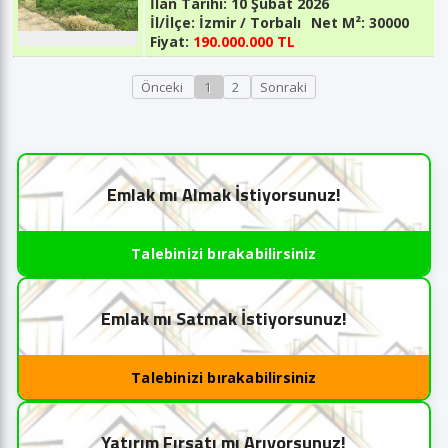
İlan Tarihi:
10 Şubat 2026
İl/İlçe:
İzmir / Torbalı
Net M²:
30000
Fiyat:
190.000.000 TL
Önceki
1
2
Sonraki
Emlak mı Almak İstiyorsunuz!
Talebinizi bırakabilirsiniz
Emlak mı Satmak İstiyorsunuz!
Talebinizi bırakabilirsiniz
Yatırım Fırsatı mı Arıyorsunuz!