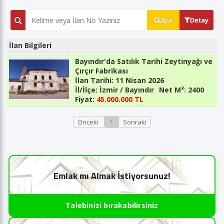
Ara
Detay
İlan Bilgileri
Bayındır'da Satılık Tarihi Zeytinyağı ve
Çırçır Fabrikası
İlan Tarihi:
11 Nisan 2026
İl/İlçe:
İzmir / Bayındır
Net M²:
2400
Fiyat:
45.000.000 TL
Önceki
1
Sonraki
Emlak mı Almak İstiyorsunuz!
Talebinizi bırakabilirsiniz