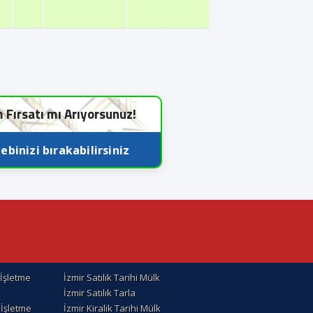
m Fırsatı mı Arıyorsunuz!
ebinizi bırakabilirsiniz
k İşletme
İzmir Satılık Tarihi Mülk
İzmir Satılık Tarla
k İşletme
İzmir Kiralik Tarihi Mülk