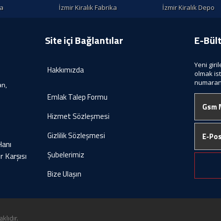
la
İzmir Kiralık Fabrika
İzmir Kiralık Depo
Site içi Bağlantılar
E-Bül
Yeni giri
Hakkımızda
olmak is
numaranı
an,
Emlak Talep Formu
Hizmet Sözleşmesi
Gizlilik Sözleşmesi
Hanı
Şubelerimiz
r Karşısı
Bize Ulaşın
klıdır.