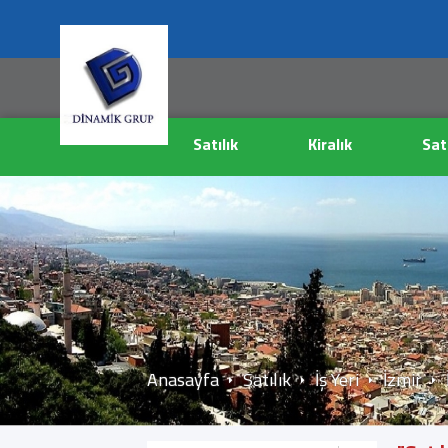
Satılık
Kiralık
Sat
Anasayfa
Satılık
İş Yeri
İzmir