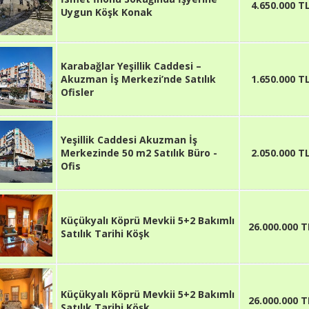
4.650.000 T
Uygun Köşk Konak
Karabağlar Yeşillik Caddesi –
Akuzman İş Merkezi’nde Satılık
1.650.000 T
Ofisler
Yeşillik Caddesi Akuzman İş
Merkezinde 50 m2 Satılık Büro -
2.050.000 T
Ofis
Küçükyalı Köprü Mevkii 5+2 Bakımlı
26.000.000 T
Satılık Tarihi Köşk
Küçükyalı Köprü Mevkii 5+2 Bakımlı
26.000.000 T
Satılık Tarihi Köşk