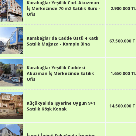
Karabağlar Yeşillik Cad. Akuzman
İş Merkezinde 70 m2 Satılık Büro -
2.900.000 T
Ofis
Karabağlar'da Cadde Üstü 4 Katlı
67.500.000 T
Satılık Mağaza - Komple Bina
Karabağlar Yeşillik Caddesi
Akuzman İş Merkezinde Satılık
1.650.000 T
Ofis
Küçükyalıda İşyerine Uygun 9+1
14.500.000 T
Satılık Köşk Konak
İsmet İnönü Sokağında İşyerine