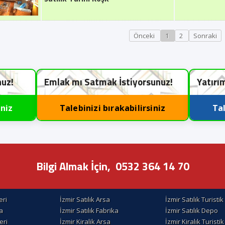
Önceki
1
2
Sonraki
nuz!
Emlak mı Satmak İstiyorsunuz!
Yatırı
iniz
Talebinizi bırakabilirsiniz
Tal
Bilgi Almak İçin,
0532 364 14 70
eri
İzmir Satılık Arsa
İzmir Satılık Turisti
la
İzmir Satılık Fabrika
İzmir Satılık Depo
eri
İzmir Kiralik Arsa
İzmir Kiralık Turisti