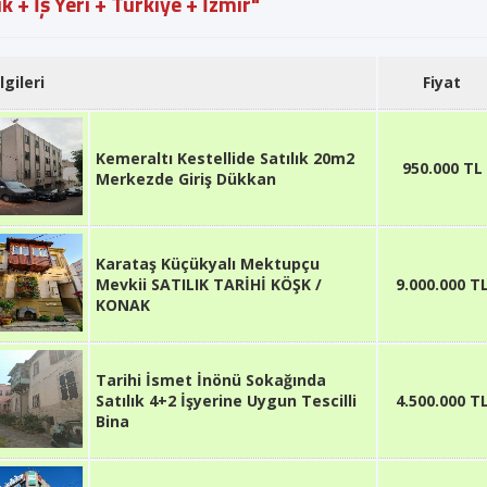
ık + İş Yeri + Türkiye + İzmir"
lgileri
Fiyat
Kemeraltı Kestellide Satılık 20m2
950.000 TL
Merkezde Giriş Dükkan
Karataş Küçükyalı Mektupçu
Mevkii SATILIK TARİHİ KÖŞK /
9.000.000 T
KONAK
Tarihi İsmet İnönü Sokağında
Satılık 4+2 İşyerine Uygun Tescilli
4.500.000 T
Bina