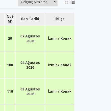
Net
İlan Tarihi
İl/İlçe
M²
07 Ağustos
20
İzmir / Konak
2026
04 Ağustos
L
180
İzmir / Konak
2026
03 Ağustos
L
110
İzmir / Konak
2026