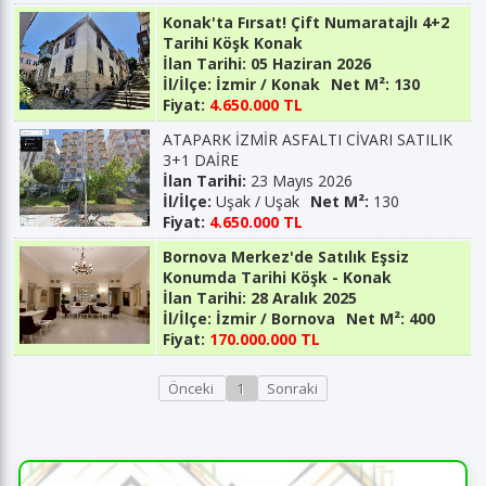
Konak'ta Fırsat! Çift Numaratajlı 4+2
Tarihi Köşk Konak
İlan Tarihi:
05 Haziran 2026
İl/İlçe:
İzmir / Konak
Net M²:
130
Fiyat:
4.650.000 TL
ATAPARK İZMİR ASFALTI CİVARI SATILIK
3+1 DAİRE
İlan Tarihi:
23 Mayıs 2026
İl/İlçe:
Uşak / Uşak
Net M²:
130
Fiyat:
4.650.000 TL
Bornova Merkez'de Satılık Eşsiz
Konumda Tarihi Köşk - Konak
İlan Tarihi:
28 Aralık 2025
İl/İlçe:
İzmir / Bornova
Net M²:
400
Fiyat:
170.000.000 TL
Önceki
1
Sonraki