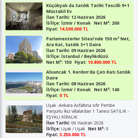
Küçükyalı da Satılık Tarihi Tescilli 9+1
Müstakil Ev
İlan Tarihi:
12 Haziran 2026
İl/İlçe:
İzmir / Konak
Net M²:
200
Fiyat:
14.500.000 TL
Parlamenterler Sitesi'nde 150 m² Net,
Ara Kat, Satılık 3+1 Daire
İlan Tarihi:
09 Haziran 2026
İl/İlçe:
İstanbul / Beylikdüzü
Net M²:
150
Fiyat:
10.800.000 TL
Alsancak 1. Kordon'da Çatı Katı Satılık
Daire
İlan Tarihi:
08 Haziran 2026
İl/İlçe:
İzmir / Konak
Net M²:
140
Fiyat:
0 TL
Uşak -Ankara Asfaltına sıfır Pembe
Panjurlu İkiz villalardan 1 Tanesi SATILIK -
EŞYALI KİRALIK
İlan Tarihi:
06 Haziran 2026
İl/İlçe:
Uşak / Uşak
Net M²:
0
Fiyat:
3.250.000 TL