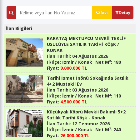
Ara
Detay
İlan Bilgileri
KARATAŞ MEKTUPCU MEVKİİ TEKLİF
USULÜYLE SATILIK TARİHİ KÖŞK /
KONAK
İlan Tarihi:
04 Ağustos 2026
İl/İlçe:
İzmir / Konak
Net M²:
180
Fiyat:
9.000.000 TL
Tarihi İsmet İnönü Sokağında Satılık
4+2 Mustakil Ev
İlan Tarihi:
03 Ağustos 2026
İl/İlçe:
İzmir / Konak
Net M²:
110
Fiyat:
4.500.000 TL
Küçükyalı Köprü Mevkii Bakımlı 5+2
Satılık Tarihi Köşk - Konak
İlan Tarihi:
12 Temmuz 2026
İl/İlçe:
İzmir / Konak
Net M²:
240
Fiyat:
26.000.000 TL