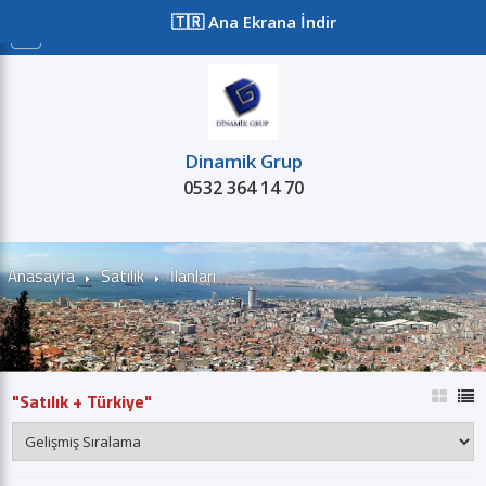
≡
🇹🇷 Ana Ekrana İndir
Dinamik Grup
0532 364 14 70
Satılık
Kiralık
Satılık Domainler
Pro
Anasayfa
Satılık
İlanları
"Satılık + Türkiye"