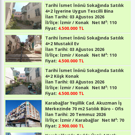
Tarihi İsmet İnönü Sokağında Satılık
4+2 İşyerine Uygun Tescilli Bina
İlan Tarihi:
03 Ağustos 2026
İl/İlçe:
İzmir / Konak
Net M²:
110
Fiyat:
4.500.000 TL
Tarihi İsmet İnönü Sokağında Satılık
4+2 Mustakil Ev
İlan Tarihi:
03 Ağustos 2026
İl/İlçe:
İzmir / Konak
Net M²:
110
Fiyat:
4.500.000 TL
Tarihi İsmet İnönü Sokağında Satılık
4+2 Köşk Konak
İlan Tarihi:
03 Ağustos 2026
İl/İlçe:
İzmir / Konak
Net M²:
110
Fiyat:
4.500.000 TL
Karabağlar Yeşillik Cad. Akuzman İş
Merkezinde 70 m2 Satılık Büro - Ofis
İlan Tarihi:
20 Temmuz 2026
İl/İlçe:
İzmir / Karabağlar
Net M²:
70
Fiyat:
2.900.000 TL