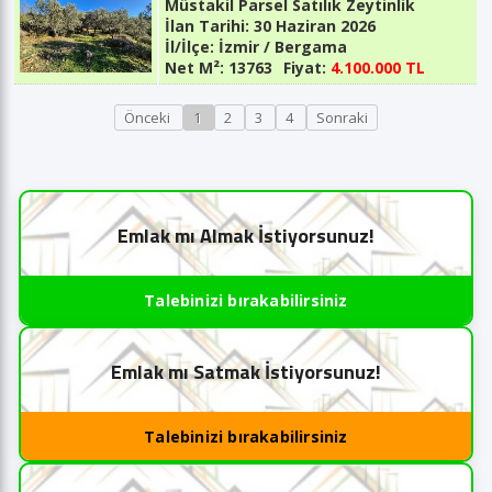
Müstakil Parsel Satılık Zeytinlik
İlan Tarihi:
30 Haziran 2026
İl/İlçe:
İzmir / Bergama
Net M²:
13763
Fiyat:
4.100.000 TL
Önceki
1
2
3
4
Sonraki
Emlak mı Almak İstiyorsunuz!
Talebinizi bırakabilirsiniz
Emlak mı Satmak İstiyorsunuz!
Talebinizi bırakabilirsiniz