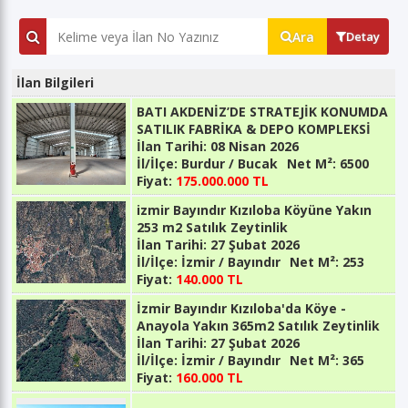
Ara
Detay
İlan Bilgileri
BATI AKDENİZ’DE STRATEJİK KONUMDA
SATILIK FABRİKA & DEPO KOMPLEKSİ
İlan Tarihi:
08 Nisan 2026
İl/İlçe:
Burdur / Bucak
Net M²:
6500
Fiyat:
175.000.000 TL
izmir Bayındır Kızıloba Köyüne Yakın
253 m2 Satılık Zeytinlik
İlan Tarihi:
27 Şubat 2026
İl/İlçe:
İzmir / Bayındır
Net M²:
253
Fiyat:
140.000 TL
İzmir Bayındır Kızıloba'da Köye -
Anayola Yakın 365m2 Satılık Zeytinlik
İlan Tarihi:
27 Şubat 2026
İl/İlçe:
İzmir / Bayındır
Net M²:
365
Fiyat:
160.000 TL