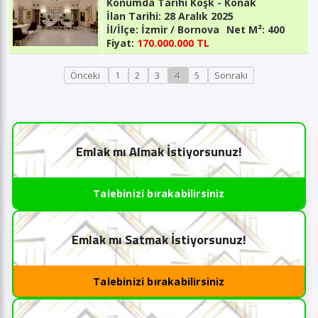
Konumda Tarihi Köşk - Konak
İlan Tarihi:
28 Aralık 2025
İl/İlçe:
İzmir / Bornova
Net M²:
400
Fiyat:
170.000.000 TL
Önceki
1
2
3
4
5
Sonraki
Emlak mı Almak İstiyorsunuz!
Talebinizi bırakabilirsiniz
Emlak mı Satmak İstiyorsunuz!
Talebinizi bırakabilirsiniz