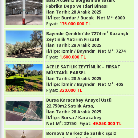
Batı Akdeniz Bölgesinde Satılık
Fabrika Depo ve İdari Binası
İlan Tarihi:
28 Aralık 2025
İl/İlçe:
Burdur / Bucak
Net M²:
6000
Fiyat:
175.000.000 TL
Bayındır Çenikler’de 7274 m² Kazançlı
Zeytinlik Yatırım Fırsatı!
İlan Tarihi:
28 Aralık 2025
İl/İlçe:
İzmir / Bayındır
Net M²:
7274
Fiyat:
1.600.000 TL
ACELE SATILIK ZEYTİNLİK – FIRSAT
MÜSTAKİL PARSEL
İlan Tarihi:
28 Aralık 2025
İl/İlçe:
İzmir / Bayındır
Net M²:
405
Fiyat:
320.000 TL
Bursa Karacabey Anayol Üstü
22.750m2 Satılık Arsa,
İlan Tarihi:
28 Aralık 2025
İl/İlçe:
Bursa / Karacabey
Net M²:
22750
Fiyat:
49.850.000 TL
Bornova Merkez'de Satılık Eşsiz