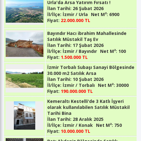
Urla'da Arsa Yatırım Fırsatı !
İlan Tarihi:
26 Şubat 2026
İl/İlçe:
İzmir / Urla
Net M²:
6900
Fiyat:
22.000.000 TL
Bayındır Hacı ibrahim Mahallesinde
Satılık Müstakil Taş Ev
İlan Tarihi:
17 Şubat 2026
İl/İlçe:
İzmir / Bayındır
Net M²:
100
Fiyat:
1.500.000 TL
İzmir Torbalı Subaşı Sanayi Bölgesinde
30.000 m2 Satılık Arsa
İlan Tarihi:
10 Şubat 2026
İl/İlçe:
İzmir / Torbalı
Net M²:
30000
Fiyat:
190.000.000 TL
Kemeraltı Kestelli'de 3 Katlı İşyeri
olarak kullanılabilen Satılık Müstakil
Tarihi Bina
İlan Tarihi:
28 Aralık 2025
İl/İlçe:
İzmir / Konak
Net M²:
750
Fiyat:
10.000.000 TL