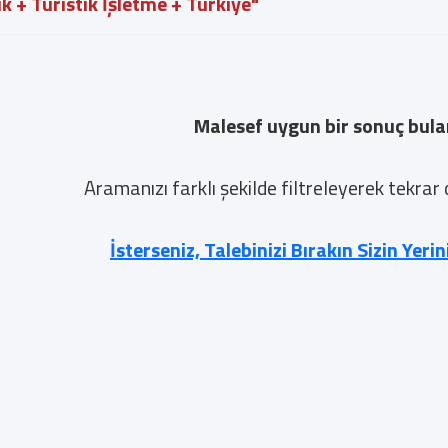
ık + Turistik İşletme + Türkiye"
Malesef uygun bir sonuç bul
Aramanızı farklı şekilde filtreleyerek tekrar
İsterseniz, Talebinizi Bırakın Sizin Yeri