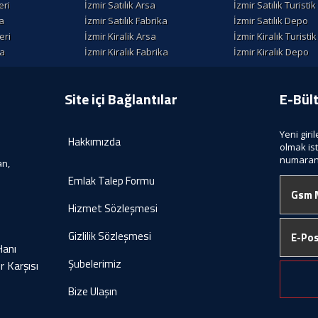
eri
İzmir Satılık Arsa
İzmir Satılık Turisti
la
İzmir Satılık Fabrika
İzmir Satılık Depo
eri
İzmir Kiralik Arsa
İzmir Kiralık Turisti
la
İzmir Kiralık Fabrika
İzmir Kiralık Depo
Site içi Bağlantılar
E-Bül
Yeni giri
Hakkımızda
olmak is
numaranı
an,
Emlak Talep Formu
Hizmet Sözleşmesi
Gizlilik Sözleşmesi
Hanı
Şubelerimiz
r Karşısı
Bize Ulaşın