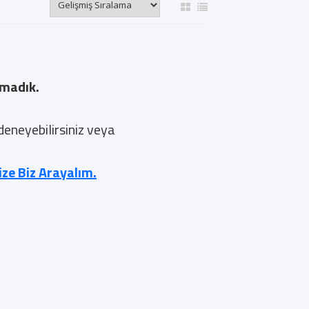
amadık.
 deneyebilirsiniz veya
nize Biz Arayalım.