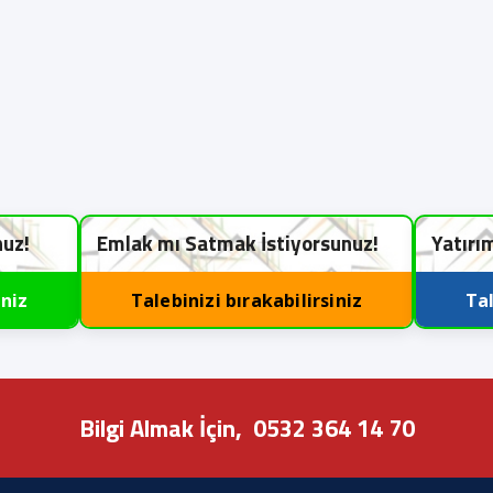
nuz!
Emlak mı Satmak İstiyorsunuz!
Yatırı
iniz
Talebinizi bırakabilirsiniz
Tal
Bilgi Almak İçin,
0532 364 14 70