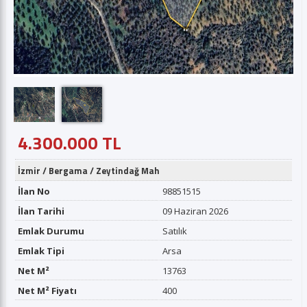
4.300.000 TL
İzmir
/
Bergama
/
Zeytindağ Mah
İlan No
98851515
İlan Tarihi
09 Haziran 2026
Emlak Durumu
Satılık
Emlak Tipi
Arsa
Net M²
13763
Net M² Fiyatı
400