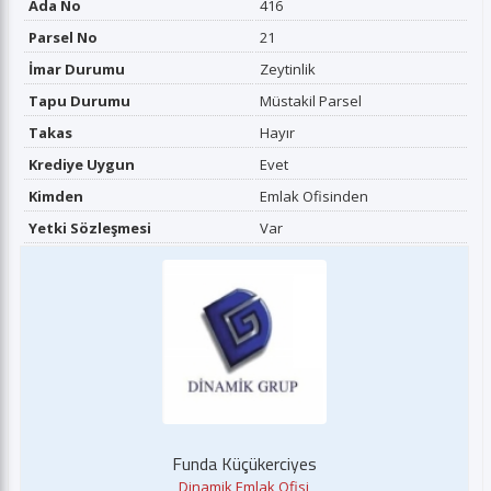
Ada No
416
Parsel No
21
İmar Durumu
Zeytinlik
Tapu Durumu
Müstakil Parsel
Takas
Hayır
Krediye Uygun
Evet
Kimden
Emlak Ofisinden
Yetki Sözleşmesi
Var
Funda Küçükerciyes
Dinamik Emlak Ofisi