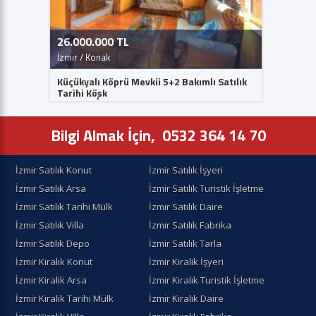
26.000.000 TL
4.500.
İzmir / Konak
İzmir / K
Küçükyalı Köprü Mevkii 5+2 Bakımlı Satılık
Tarihi İ
Tarihi Köşk
İşyerine
Bilgi Almak İçin,
0532 364 14 70
İzmir Satılık Konut
İzmir Satılık İşyeri
İzmir Satılık Arsa
İzmir Satılık Turistik İşletme
İzmir Satılık Tarihi Mülk
İzmir Satılık Daire
İzmir Satılık Villa
İzmir Satılık Fabrika
İzmir Satılık Depo
İzmir Satılık Tarla
İzmir Kiralık Konut
İzmir Kiralik İşyeri
İzmir Kiralik Arsa
İzmir Kiralık Turistik İşletme
İzmir Kiralik Tarihi Mülk
İzmir Kiralık Daire