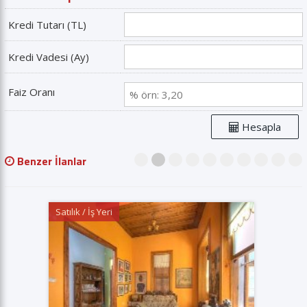
Kredi Tutarı (TL)
Kredi Vadesi (Ay)
Faiz Oranı
Hesapla
Benzer İlanlar
1
2
3
4
5
6
7
8
9
10
Satılık / İş Yeri
Satılık / 