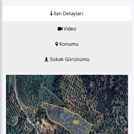
GSM *
İlan Detayları
E-posta *
Video
Konumu
Gönder
Sokak Görünümü