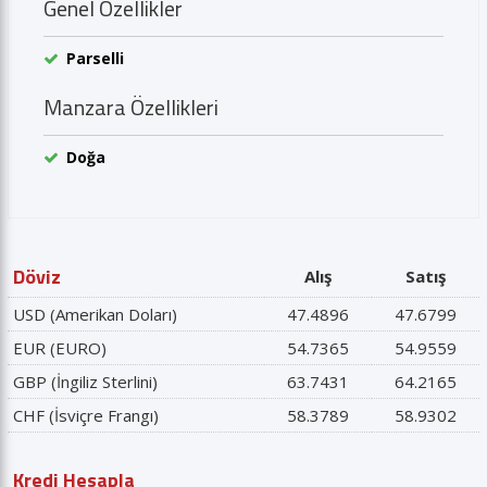
Genel Özellikler
Parselli
Manzara Özellikleri
Doğa
Döviz
Alış
Satış
USD (Amerikan Doları)
47.4896
47.6799
EUR (EURO)
54.7365
54.9559
GBP (İngiliz Sterlini)
63.7431
64.2165
CHF (İsviçre Frangı)
58.3789
58.9302
Kredi Hesapla