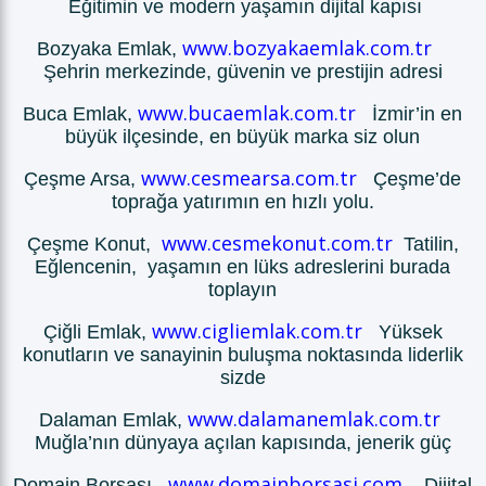
Eğitimin ve modern yaşamın dijital kapısı
www.bozyakaemlak.com.tr
Bozyaka Emlak,
Şehrin merkezinde, güvenin ve prestijin adresi
www.bucaemlak.com.tr
Buca Emlak,
İzmir’in en
büyük ilçesinde, en büyük marka siz olun
www.cesmearsa.com.tr
Çeşme Arsa,
Çeşme’de
toprağa yatırımın en hızlı yolu.
www.cesmekonut.com.tr
Çeşme Konut,
Tatilin,
Eğlencenin, yaşamın en lüks adreslerini burada
toplayın
www.cigliemlak.com.tr
Çiğli Emlak,
Yüksek
konutların ve sanayinin buluşma noktasında liderlik
sizde
www.dalamanemlak.com.tr
Dalaman Emlak,
Muğla’nın dünyaya açılan kapısında, jenerik güç
www.domainborsasi.com
Domain Borsası,
Dijital