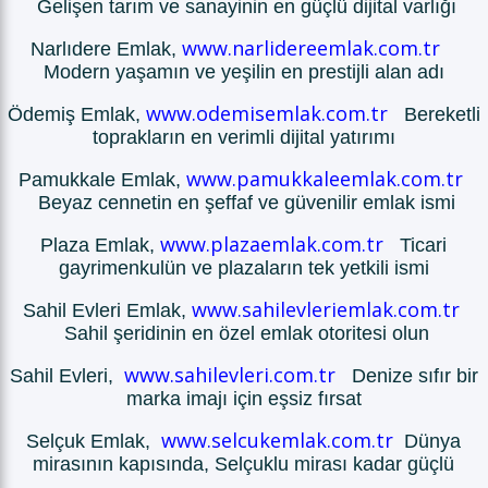
Gelişen tarım ve sanayinin en güçlü dijital varlığı
www.narlidereemlak.com.tr
Narlıdere Emlak,
Modern yaşamın ve yeşilin en prestijli alan adı
www.odemisemlak.com.tr
Ödemiş Emlak,
Bereketli
toprakların en verimli dijital yatırımı
www.pamukkaleemlak.com.tr
Pamukkale Emlak,
Beyaz cennetin en şeffaf ve güvenilir emlak ismi
www.plazaemlak.com.tr
Plaza Emlak,
Ticari
gayrimenkulün ve plazaların tek yetkili ismi
www.sahilevleriemlak.com.tr
Sahil Evleri Emlak,
Sahil şeridinin en özel emlak otoritesi olun
www.sahilevleri.com.tr
Sahil Evleri,
Denize sıfır bir
marka imajı için eşsiz fırsat
www.selcukemlak.com.tr
Selçuk Emlak,
Dünya
mirasının kapısında, Selçuklu mirası kadar güçlü