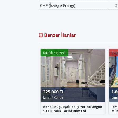
CHF (İsviçre Frangı)
5
Benzer İlanlar
Kiralık / İş Yeri
Satı
225.000 TL
1.8
İzmir / Konak
İzmi
Konak Küçükyalı’da İş Yerine Uygun
İzm
9+1 Kiralık Tarihi Rum Evi
Müs