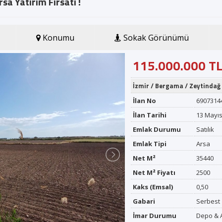
a Yatırım Fırsatı !
Firma Adı
Konumu
Sokak Görünümü
GSM *
115.000.000 T
İzmir
/
Bergama
/
Zeytindağ
E-posta *
İlan No
6907314
İlan Tarihi
13 Mayıs
Gönder
Emlak Durumu
Satılık
Emlak Tipi
Arsa
Net M²
35440
Net M² Fiyatı
2500
Kaks (Emsal)
0,50
Gabari
Serbest
İmar Durumu
Depo & 