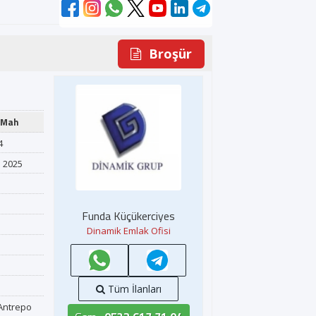
Broşür
L
 Mah
4
 2025
Funda Küçükerciyes
Dinamik Emlak Ofisi
Tüm İlanları
Antrepo