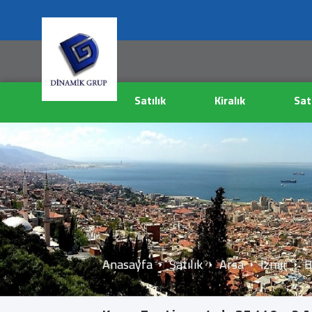
Satılık
Kiralık
Sat
Anasayfa
Satılık
Arsa
İzmir
B