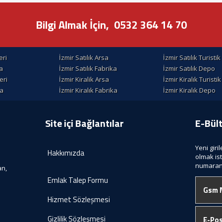
Bilgi Almak İçin,
0532 364 14 70
eri
İzmir Satılık Arsa
İzmir Satılık Turisti
la
İzmir Satılık Fabrika
İzmir Satılık Depo
eri
İzmir Kiralik Arsa
İzmir Kiralık Turisti
la
İzmir Kiralık Fabrika
İzmir Kiralık Depo
Site içi Bağlantılar
E-Bül
Yeni giri
Hakkımızda
olmak is
numaranı
an,
Emlak Talep Formu
Hizmet Sözleşmesi
Gizlilik Sözleşmesi