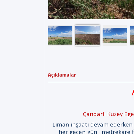
Açıklamalar
Çandarlı Kuzey Ege
Liman inşaatı devam ederken y
her geçen gün metrekare fiy