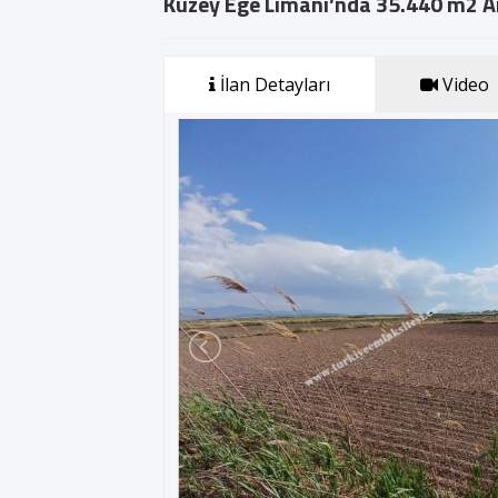
Kuzey Ege Limanı’nda 35.440 m2 Ars
İlan Detayları
Video