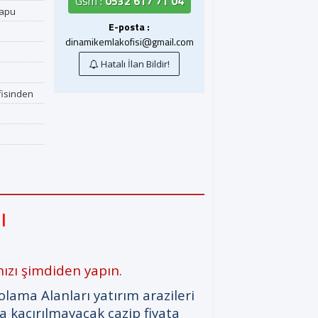
Gsm :
0532 617 71 04
Tapu
E-posta :
dinamikemlakofisi@gmail.com
Hatalı İlan Bildir!
fisinden
ı
ızı şimdiden yapın.
ama Alanları yatırım arazileri
 kaçırılmayacak cazip fiyata