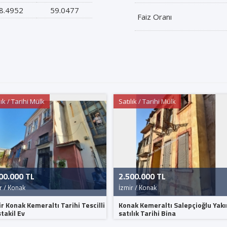
8.4952
59.0477
Faiz Oranı
lık / Tarihi Mülk
Satılık / Tarihi Mülk
00.000 TL
2.500.000 TL
r / Konak
İzmir / Konak
ir Konak Kemeraltı Tarihi Tescilli
Konak Kemeraltı Salepçioğlu Yakı
takil Ev
satılık Tarihi Bina