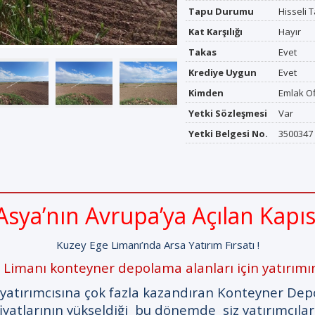
Tapu Durumu
Hisseli 
Kat Karşılığı
Hayır
Takas
Evet
Krediye Uygun
Evet
Kimden
Emlak O
Yetki Sözleşmesi
Var
Yetki Belgesi No.
3500347
Asya’nın Avrupa’ya Açılan Kapıs
Kuzey Ege Limanı’nda Arsa Yatırım Fırsatı !
 Limanı konteyner depolama alanları için yatırımın
atırımcısına çok fazla kazandıran Konteyner Depol
atlarının yükseldiği bu dönemde siz yatırımcılara