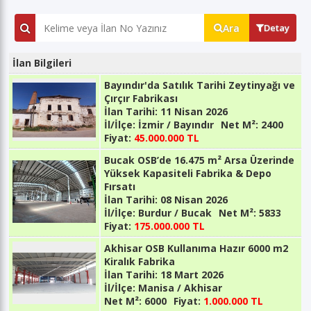
Ara
Detay
İlan Bilgileri
Bayındır'da Satılık Tarihi Zeytinyağı ve
Çırçır Fabrikası
İlan Tarihi:
11 Nisan 2026
İl/İlçe:
İzmir / Bayındır
Net M²:
2400
Fiyat:
45.000.000 TL
Bucak OSB’de 16.475 m² Arsa Üzerinde
Yüksek Kapasiteli Fabrika & Depo
Fırsatı
İlan Tarihi:
08 Nisan 2026
İl/İlçe:
Burdur / Bucak
Net M²:
5833
Fiyat:
175.000.000 TL
Akhisar OSB Kullanıma Hazır 6000 m2
Kiralık Fabrika
İlan Tarihi:
18 Mart 2026
İl/İlçe:
Manisa / Akhisar
Net M²:
6000
Fiyat:
1.000.000 TL