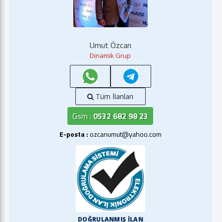
Umut Özcan
Dinamik Grup
Tüm İlanları
Gsm :
0532 682 98 23
E-posta :
ozcanumut@yahoo.com
DOĞRULANMIŞ İLAN