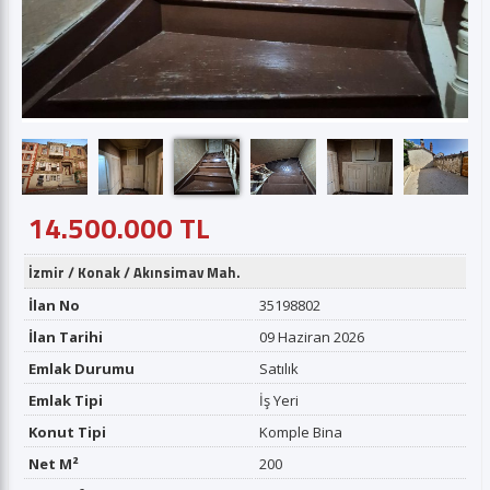
14.500.000 TL
İzmir
/
Konak
/
Akınsimav Mah.
İlan No
35198802
İlan Tarihi
09 Haziran 2026
Emlak Durumu
Satılık
Emlak Tipi
İş Yeri
Konut Tipi
Komple Bina
Net M²
200