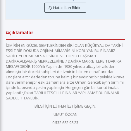
Hatalı İlan Bildir!
Açıklamalar
İZMİRİN EN GÜZEL SEMTLERİNDEN BİRİ OLAN KÜÇÜKYALI DA TARİHİ
EŞSİZ BİR DOKUDA ORJİNAL MİMARİSİNİ KORUYAN BU BİNAMIZ
SAHİLE YÜRÜME MESAFESİNDE VE TOPLU ULAŞIMA 1
DAKİKA.ALIŞVERİŞ MERKEZLERİNE 7 DAKİKA MARKETLERE 1 DAKİKA
MESAFEDEDİR.1900 Yılı Yapımıdır​ ​ 1980 yılında albay bir aileden
alınmıştır bir önceki sahipleri de İzmir'in bilinen esnaflarından
Enoşlara aittir dededen toruna kalmış bir evdir hiç bir şekilde kiraya
dahi verilmemiştir eski zamanlara aitte Orhan Gencabay'ın bir filmi
içinde kapısında çekim yapılmıştır Hergeçen gün bir konut imalatı
yapılabilir,fakat TARİHİ TESCİLLİ BİNALAR YAPILAMAZ BU BİNALAR
SADECE 1 TANEDİR..
BİLGİ İÇİN LÜTFEN İLETİŞİME GEÇİN.
UMUT ÖZCAN
0 532 682 98 23