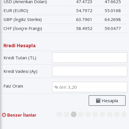
USD (Amerikan Doları)
47.4723
47.6625
EUR (EURO)
54.7972
55.0168
GBP (İngiliz Sterlini)
63.7961
64.2698
CHF (İsviçre Frangı)
58.4952
59.0477
Kredi Hesapla
Kredi Tutarı (TL)
Kredi Vadesi (Ay)
Faiz Oranı
Hesapla
Benzer İlanlar
1
2
3
4
5
6
7
8
9
10