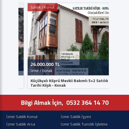
Satılık / Konut
Satılık /
26.000.000 TL
2.500.
İzmir / Konak
İzmir / B
Küçükyalı Köprü Mevkii Bakımlı 5+2 Satılık
Bayındı
Tarihi Köşk - Konak
Satılık Z
Bilgi Almak İçin,
0532 364 14 70
İzmir Satılık Konut
İzmir Satılık İşyeri
İzmir Satılık Arsa
İzmir Satılık Turistik İşletme