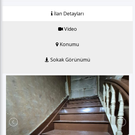
GSM *
İlan Detayları
E-posta *
Video
Gönder
Konumu
Sokak Görünümü