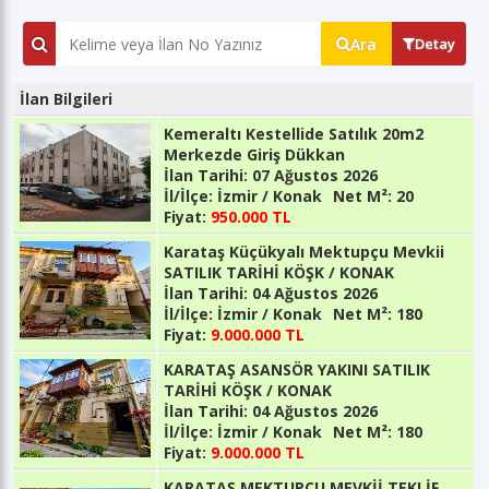
Ara
Detay
İlan Bilgileri
Kemeraltı Kestellide Satılık 20m2
Merkezde Giriş Dükkan
İlan Tarihi:
07 Ağustos 2026
İl/İlçe:
İzmir / Konak
Net M²:
20
Fiyat:
950.000 TL
Karataş Küçükyalı Mektupçu Mevkii
SATILIK TARİHİ KÖŞK / KONAK
İlan Tarihi:
04 Ağustos 2026
İl/İlçe:
İzmir / Konak
Net M²:
180
Fiyat:
9.000.000 TL
KARATAŞ ASANSÖR YAKINI SATILIK
TARİHİ KÖŞK / KONAK
İlan Tarihi:
04 Ağustos 2026
İl/İlçe:
İzmir / Konak
Net M²:
180
Fiyat:
9.000.000 TL
KARATAŞ MEKTUPCU MEVKİİ TEKLİF