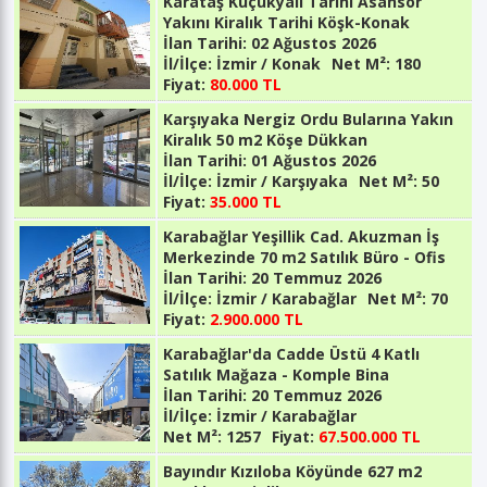
Karataş Küçükyalı Tarihi Asansör
Yakını Kiralık Tarihi Köşk-Konak
İlan Tarihi:
02 Ağustos 2026
İl/İlçe:
İzmir / Konak
Net M²:
180
Fiyat:
80.000 TL
Karşıyaka Nergiz Ordu Bularına Yakın
Kiralık 50 m2 Köşe Dükkan
İlan Tarihi:
01 Ağustos 2026
İl/İlçe:
İzmir / Karşıyaka
Net M²:
50
Fiyat:
35.000 TL
Karabağlar Yeşillik Cad. Akuzman İş
Merkezinde 70 m2 Satılık Büro - Ofis
İlan Tarihi:
20 Temmuz 2026
İl/İlçe:
İzmir / Karabağlar
Net M²:
70
Fiyat:
2.900.000 TL
Karabağlar'da Cadde Üstü 4 Katlı
Satılık Mağaza - Komple Bina
İlan Tarihi:
20 Temmuz 2026
İl/İlçe:
İzmir / Karabağlar
Net M²:
1257
Fiyat:
67.500.000 TL
Bayındır Kızıloba Köyünde 627 m2