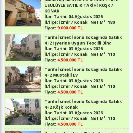
USULÜYLE SATILIK TARİHİ KÖŞK /
KONAK
İlan Tarihi:
04 Ağustos 2026
İl/İlçe:
İzmir / Konak
Net M²:
180
Fiyat:
9.000.000 TL
Tarihi İsmet İnönü Sokağında Satılık
4+2 İşyerine Uygun Tescilli Bina
İlan Tarihi:
03 Ağustos 2026
İl/İlçe:
İzmir / Konak
Net M²:
110
Fiyat:
4.500.000 TL
Tarihi İsmet İnönü Sokağında Satılık
4+2 Mustakil Ev
İlan Tarihi:
03 Ağustos 2026
İl/İlçe:
İzmir / Konak
Net M²:
110
Fiyat:
4.500.000 TL
Tarihi İsmet İnönü Sokağında Satılık
4+2 Köşk Konak
İlan Tarihi:
03 Ağustos 2026
İl/İlçe:
İzmir / Konak
Net M²:
110
Fiyat:
4.500.000 TL